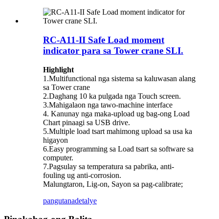
RC-A11-II Safe Load moment
indicator para sa Tower crane SLI.
Highlight
1.Multifunctional nga sistema sa kaluwasan alang
sa Tower crane
2.Daghang 10 ka pulgada nga Touch screen.
3.Mahigalaon nga tawo-machine interface
4. Kanunay nga maka-upload ug bag-ong Load
Chart pinaagi sa USB drive.
5.Multiple load tsart mahimong upload sa usa ka
higayon
6.Easy programming sa Load tsart sa software sa
computer.
7.Pagsulay sa temperatura sa pabrika, anti-
fouling ug anti-corrosion.
Malungtaron, Lig-on, Sayon sa pag-calibrate;
pangutana
detalye