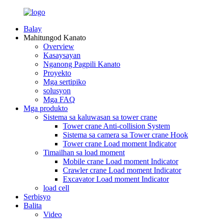
Balay
Mahitungod Kanato
Overview
Kasaysayan
Nganong Pagpili Kanato
Proyekto
Mga sertipiko
solusyon
Mga FAQ
Mga produkto
Sistema sa kaluwasan sa tower crane
Tower crane Anti-collision System
Sistema sa camera sa Tower crane Hook
Tower crane Load moment Indicator
Timailhan sa load moment
Mobile crane Load moment Indicator
Crawler crane Load moment Indicator
Excavator Load moment Indicator
load cell
Serbisyo
Balita
Video