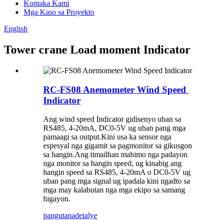
Kontaka Kami
Mga Kaso sa Proyekto
English
Tower crane Load moment Indicator
RC-FS08 Anemometer Wind Speed ​​
Indicator
Ang wind speed Indicator gidisenyo uban sa
RS485, 4-20mA, DC0-5V ug uban pang mga
pamaagi sa output.Kini usa ka sensor nga
espesyal nga gigamit sa pagmonitor sa gikusgon
sa hangin.Ang timailhan mahimo nga padayon
nga monitor sa hangin speed, ug kinabig ang
hangin speed sa RS485, 4-20mA o DC0-5V ug
uban pang mga signal ug ipadala kini ngadto sa
mga may kalabutan nga mga ekipo sa samang
higayon.
pangutana
detalye