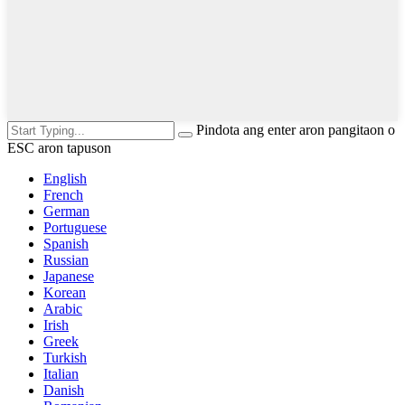
Pindota ang enter aron pangitaon o
ESC aron tapuson
English
French
German
Portuguese
Spanish
Russian
Japanese
Korean
Arabic
Irish
Greek
Turkish
Italian
Danish