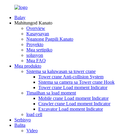
Balay
Mahitungod Kanato
Overview
Kasaysayan
Nganong Pagpili Kanato
Proyekto
Mga sertipiko
solusyon
Mga FAQ
Mga produkto
Sistema sa kaluwasan sa tower crane
Tower crane Anti-collision System
Sistema sa camera sa Tower crane Hook
Tower crane Load moment Indicator
Timailhan sa load moment
Mobile crane Load moment Indicator
Crawler crane Load moment Indicator
Excavator Load moment Indicator
load cell
Serbisyo
Balita
Video