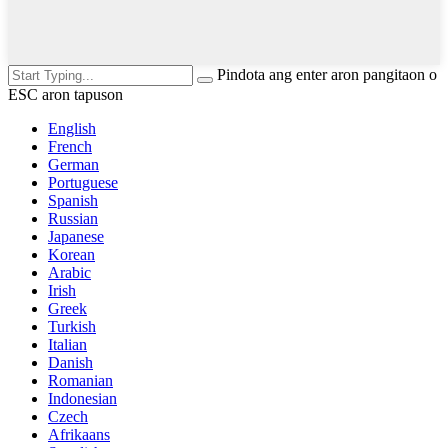
Pindota ang enter aron pangitaon o
ESC aron tapuson
English
French
German
Portuguese
Spanish
Russian
Japanese
Korean
Arabic
Irish
Greek
Turkish
Italian
Danish
Romanian
Indonesian
Czech
Afrikaans