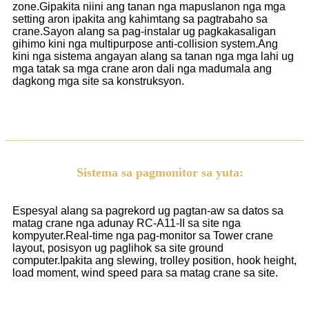
zone.Gipakita niini ang tanan nga mapuslanon nga mga
setting aron ipakita ang kahimtang sa pagtrabaho sa
crane.Sayon alang sa pag-instalar ug pagkakasaligan
gihimo kini nga multipurpose anti-collision system.Ang
kini nga sistema angayan alang sa tanan nga mga lahi ug
mga tatak sa mga crane aron dali nga madumala ang
dagkong mga site sa konstruksyon.
Sistema sa pagmonitor sa yuta:
Espesyal alang sa pagrekord ug pagtan-aw sa datos sa
matag crane nga adunay RC-A11-II sa site nga
kompyuter.Real-time nga pag-monitor sa Tower crane
layout, posisyon ug paglihok sa site ground
computer.Ipakita ang slewing, trolley position, hook height,
load moment, wind speed para sa matag crane sa site.